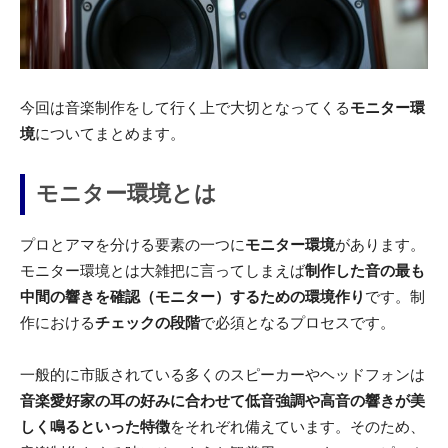
今回は音楽制作をして行く上で大切となってくる
モニター環
境
についてまとめます。
モニター環境とは
プロとアマを分ける要素の一つに
モニター環境
があります。
モニター環境とは大雑把に言ってしまえば
制作した音の最も
中間の響きを確認（モニター）するための環境作り
です。制
作における
チェックの段階
で必須となるプロセスです。
一般的に市販されている多くのスピーカーやヘッドフォンは
音楽愛好家の耳の好みに合わせて低音強調や高音の響きが美
しく鳴るといった特徴
をそれぞれ備えています。そのため、