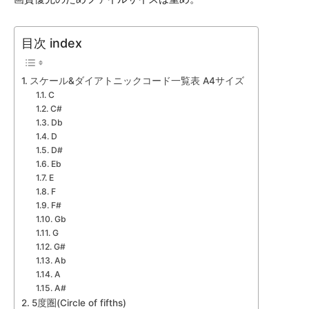
目次 index
スケール&ダイアトニックコード一覧表 A4サイズ
C
C#
Db
D
D#
Eb
E
F
F#
Gb
G
G#
Ab
A
A#
5度圏(Circle of fifths)