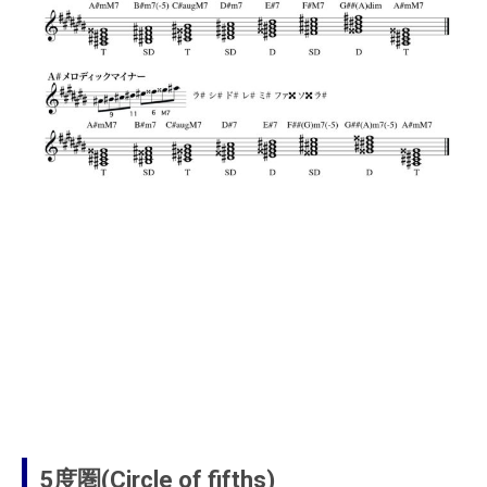
5度圏(Circle of fifths)