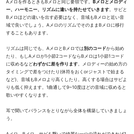
Aメロを作るときもBメロと同じ要領です。
Bメロとメロディ
ー、ハーモニー、リズムに違いを持たせていきます
。サビと
Bメロほどの違いを出す必要はなく、音域もBメロと近い音
域で良いでしょう。AメロのリズムでそのままBメロに移行
することもあります。
リズムは同じでも、AメロとBメロでは
別のコード
から始め
たり、もしAメロが1小節2コードならBメロは1小節1コード
に収めるなど
わずかに差を作ります
。メロディーの始め方の
タイミングで差をつけたり(休符をおくorジャストで始まる
など)、音域もBメロより高くしたり。高くする場合はサビよ
りも低く抑えます。1曲通して9~10度ほどの音域に収めると
歌いやすくなります。
耳で聞いてバランスをとりながら全体を構築していきましょ
う。
Aメロ、Bメロ、サビを繋いで綺麗な一つの流れができれば1