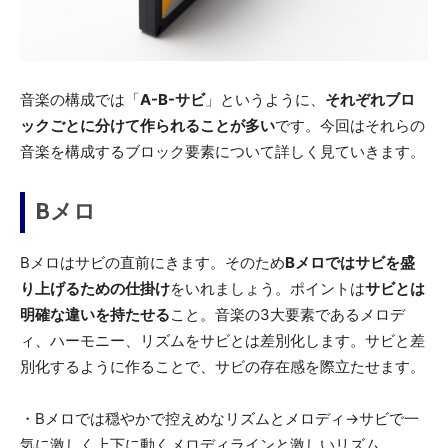
音楽の構成では「
A-B-サビ
」というように、
それぞれブロ
ックごとに分けて作られることが多い
です。今回はそれらの
音楽を構成するブロック要素について詳しく見ていきます。
Bメロ
Bメロはサビの直前にきます。そのため
Bメロではサビを盛
り上げるための仕掛け
をいれましょう。ポイントは
サビとは
明確な違いを持たせる
こと。音楽の3大要素であるメロデ
ィ、ハーモニー、リズムをサビとは差別化します。サビと差
別化するように作ることで、サビの存在感を際立たせます。
・Bメロでは穏やかで控えめなリズムとメロディ→サビで一
気に激しく上下に動くメロディラインと激しいリズム。