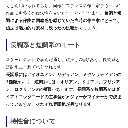
くさん用いられており、同様にフランスの作曲家ラヴェルの
作品にも多くの旋法性を見いだすことができます。
長調と短
調による作曲に閉塞感を感じていた当時の作曲家にとって、
旋法は魅力的な素材に映ったのは確か
でしょう。
長調系と短調系のモード
スケールの項目で学んだ通り、旋法は7種類あり、長調系と
短調系にそれぞれ分かれます。
長調系にはアイオニアン、リディアン、ミクソリディアンの
3種類
があり、
短調系にはエオリアン、ドリアン、フリジア
ン、ロクリアンの4種類
があります。
長調系か短調系かはダ
イアトニックコードの主和音がメジャーかマイナーかで決ま
っています
が、
それぞれ雰囲気が異なります
。
特性音について