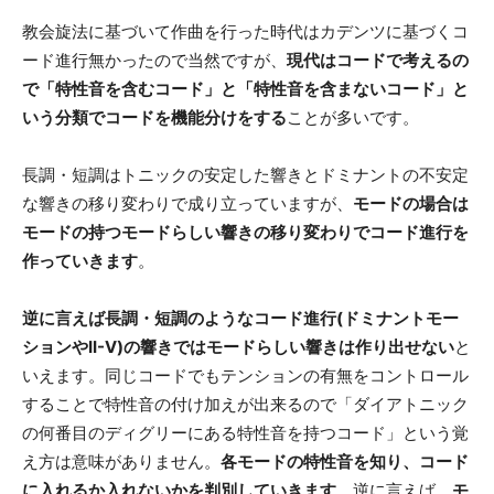
教会旋法に基づいて作曲を行った時代はカデンツに基づくコ
ード進行無かったので当然ですが、
現代はコードで考えるの
で「特性音を含むコード」と「特性音を含まないコード」と
いう分類でコードを機能分けをする
ことが多いです。
長調・短調はトニックの安定した響きとドミナントの不安定
な響きの移り変わりで成り立っていますが、
モードの場合は
モードの持つモードらしい響きの移り変わりでコード進行を
作っていきます
。
逆に言えば長調・短調のようなコード進行(ドミナントモー
ションやII-V)の響きではモードらしい響きは作り出せない
と
いえます。同じコードでもテンションの有無をコントロール
することで特性音の付け加えが出来るので「ダイアトニック
の何番目のディグリーにある特性音を持つコード」という覚
え方は意味がありません。
各モードの特性音を知り、コード
に入れるか入れないかを判別していきます
。逆に言えば、
モ