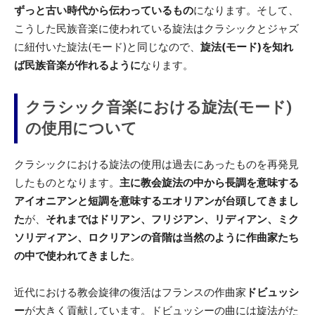
ずっと古い時代から伝わっているもの
になります。そして、
こうした民族音楽に使われている旋法はクラシックとジャズ
に紐付いた旋法(モード)と同じなので、
旋法(モード)を知れ
ば民族音楽が作れるように
なります。
クラシック音楽における旋法(モード)
の使用について
クラシックにおける旋法の使用は過去にあったものを再発見
したものとなります。
主に教会旋法の中から長調を意味する
アイオニアンと短調を意味するエオリアンが台頭してきまし
た
が、
それまではドリアン、フリジアン、リディアン、ミク
ソリディアン、ロクリアンの音階は当然のように作曲家たち
の中で使われてきました
。
近代における教会旋律の復活はフランスの作曲家
ドビュッシ
ー
が大きく貢献しています。ドビュッシーの曲には旋法がた