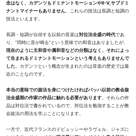
念はなく、カデンツもドミナントモーションやII-V,サブドミ
ナントマイナーもありません
。これらの技法は長調と短調の
技法といえます。
長調・短調が台頭する以前の音楽は
対位法全盛の時代
であ
り、”同時に音が鳴る”という意味での和音はありましたが、
現在のように主和音や属和音などの分類はなく、それによっ
て生まれるドミナントモーションという考えもありませんで
した
。カデンツという概念が生まれたのは音楽の歴史では最
近のことなのです。
本当の意味での旋法を身につけたければバッハ以前の教会旋
法全盛期の作家の作品に触れる必要があります
。それらの作
品は対位法で書かれているので、対位法を勉強することが教
会旋法の用法を学ぶことになります。
一方で、近代フランスのドビュッシーやラヴェル、ジャズに