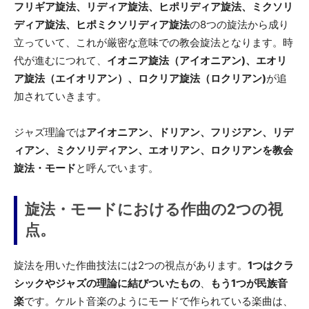
フリギア旋法、リディア旋法、ヒポリディア旋法、ミクソリ
ディア旋法、ヒポミクソリディア旋法
の8つの旋法から成り
立っていて、これが厳密な意味での教会旋法となります。時
代が進むにつれて、
イオニア旋法（アイオニアン)、エオリ
ア旋法（エイオリアン）、ロクリア旋法（ロクリアン)
が追
加されていきます。
ジャズ理論では
アイオニアン、ドリアン、フリジアン、リデ
ィアン、ミクソリディアン、エオリアン、ロクリアンを教会
旋法・モード
と呼んでいます。
旋法・モードにおける作曲の2つの視
点。
旋法を用いた作曲技法には2つの視点があります。
1つはクラ
シックやジャズの理論に結びついたもの
、
もう1つが民族音
楽
です。ケルト音楽のようにモードで作られている楽曲は、