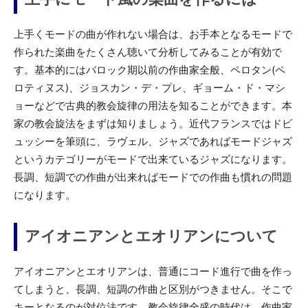
上手くモードの曲が作れない場合は、お手本となるモードで
作られた楽曲をたくさん聴いて分析してみることが有効で
す。基本的にはバロック期以前の作曲家全般、ペロタン(ペ
ロティヌス)、ジョスカン・デ・プレ、ギョーム・ド・マシ
ョーなどで古典的教会旋律の用法を知ることができます。本
家の教会旋法をまずは知りましょう。近代フランスではドビ
ュッシーを筆頭に、ラヴェル、ジャズであればモードジャズ
というカテゴリーがモードで出来ているジャズになります。
長調、短調での作曲が出来ればモードでの作曲も慣れの問題
になります。
アイオニアンとエオリアンについて
アイオニアンとエオリアンは、普通にコード進行で曲を作っ
てしまうと、長調、短調の作曲と区別がつきません。そこで
キーとなるのが対位法です。教会旋律全盛の時代は、作曲家