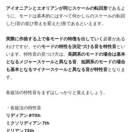
アイオニアンとエオリアンが同じスケールの転回形
であるよ
うに、モードは基本的にはすべて何かしらのスケールの転回
した(音の並び替えを変えた)形であるといえます。
実際に作曲する上で各モードの特徴を出していく
必要がある
わけですが、その
モードの特性を決定づける音を特性音
とい
います。特性音の見つけ方は、
長調系のモードの場合は基本
となるメジャースケールと異なる音
、
短調系のモードの場合
も基本となるマイナースケールと異なる音が特性音
となりま
す。
各旋法の特性音をまずはしっかりと覚えましょう。
・各旋法の特性音
リディアン #11th
ミクソリディアン 7th
ドリアン 13th