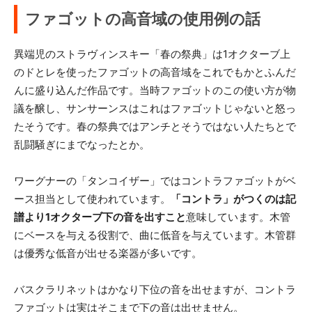
ファゴットの高音域の使用例の話
異端児のストラヴィンスキー「春の祭典」は1オクターブ上
のドとレを使ったファゴットの高音域をこれでもかとふんだ
んに盛り込んだ作品です。当時ファゴットのこの使い方が物
議を醸し、サンサーンスはこれはファゴットじゃないと怒っ
たそうです。春の祭典ではアンチとそうではない人たちとで
乱闘騒ぎにまでなったとか。
ワーグナーの「タンコイザー」ではコントラファゴットがベ
ース担当として使われています。
「コントラ」がつくのは記
譜より1オクターブ下の音を出すこと
意味しています。木管
にベースを与える役割で、曲に低音を与えています。木管群
は優秀な低音が出せる楽器が多いです。
バスクラリネットはかなり下位の音を出せますが、コントラ
ファゴットは実はそこまで下の音は出せません。