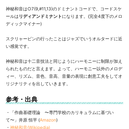
神秘和音は○7(9,#11,13)のドミナントコードで、コードスケ
ールは
リディアンドミナント
になります。(完全4度下のメロ
ディックマイナー)
スクリャービンの行ったことはジャズでいうオルタードに近
い感覚です。
神秘和音は十二音技法と同じようにハーモニーに制限が加え
られたものだと言えます。よって、ハーモニー以外のメロデ
ィー、リズム、音色、音高、音量の表現に創意工夫をしてオ
リジナリティを出していきます。
参考・出典
・「作曲基礎理論 〜専門学校のカリキュラムに基づい
て〜」井原 恒平 (
Amazon
)
・
神秘和音(Wikipedia)