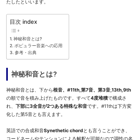
たしたといいます。
目次 index
神秘和音とは?
ポピュラー音楽への応用
参考・出典
神秘和音とは?
神秘和音とは、下から
根音、#11th,第7音、第3音,13th,9th
の順で音を積み上げたものです。すべて
4度堆積
で構成さ
れ、
下部に3全音が2つある特殊な和音
です。#11thは下方変
化した第5音とも言えます。
英語での合成和音
Synethetic chord
とも言うことができ、
コードネームやテンションによる解釈が可能なので調性の名