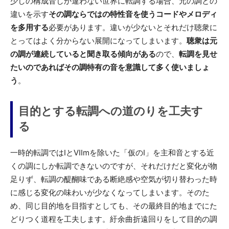
少しの構成音しか違わない世界に転調する場合、元の調との
違いを示す
その調ならではの特性音を使うコードやメロディ
を多用する
必要があります。違いが少ないとそれだけ聴衆に
とってはよく分からない展開になってしまいます。
聴衆は元
の調が連続していると聞き取る傾向がある
ので、
転調を見せ
たいのであればその調特有の音を意識して多く使いましょ
う
。
目的とする転調への道のりを工夫す
る
一時的転調ではIとVIImを除いた「仮のI」を主和音とする近
くの調にしか転調できないのですが、それだけだと変化が物
足りず、転調の醍醐味である断絶感や空気が切り替わった時
に感じる変化の味わいが少なくなってしまいます。そのた
め、同じ目的地を目指すとしても、その最終目的地までにた
どりつく道程を工夫します。紆余曲折遠回りをして目的の調