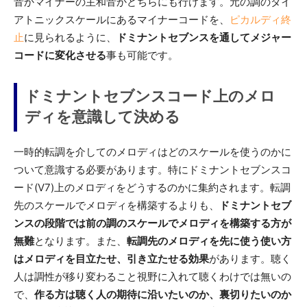
音かマイナーの主和音かどちらにも行けます。元の調のダイ
アトニックスケールにあるマイナーコードを、
ピカルディ終
止
に見られるように、
ドミナントセブンスを通してメジャー
コードに変化させる
事も可能です。
ドミナントセブンスコード上のメロ
ディを意識して決める
一時的転調を介してのメロディはどのスケールを使うのかに
ついて意識する必要があります。特にドミナントセブンスコ
ード(V7)上のメロディをどうするのかに集約されます。転調
先のスケールでメロディを構築するよりも、
ドミナントセブ
ンスの段階では前の調のスケールでメロディを構築する方が
無難
となります。また、
転調先のメロディを先に使う使い方
はメロディを目立たせ、引き立たせる効果
があります。聴く
人は調性が移り変わること視野に入れて聴くわけでは無いの
で、
作る方は聴く人の期待に沿いたいのか、裏切りたいのか