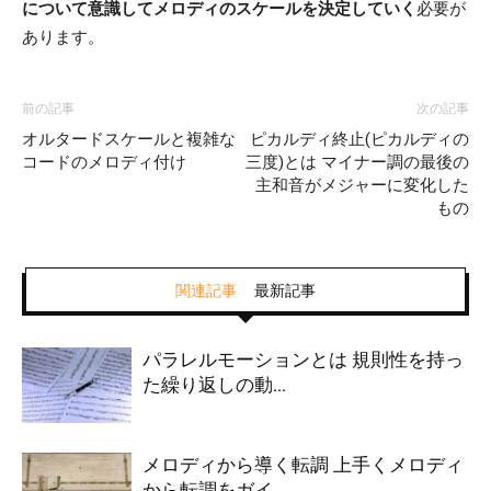
について意識してメロディのスケールを決定していく
必要が
あります。
前の記事
次の記事
オルタードスケールと複雑な
ピカルディ終止(ピカルディの
コードのメロディ付け
三度)とは マイナー調の最後の
主和音がメジャーに変化した
もの
関連記事
最新記事
パラレルモーションとは 規則性を持っ
た繰り返しの動...
メロディから導く転調 上手くメロディ
から転調をガイ...