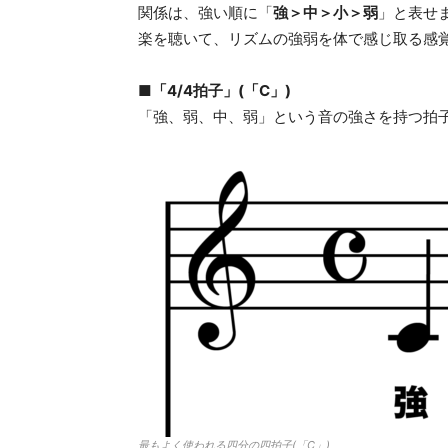
関係は、強い順に「
強＞中＞小＞弱
」と表せ
楽を聴いて、リズムの強弱を体で感じ取る感
■「4/4拍子」(「C」)
「強、弱、中、弱」という音の強さを持つ拍
最もよく使われる四分の四拍子(「C」)