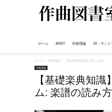
ホーム
ABOUT
作曲理論
CD・サン
ホーム
作曲理論
【基礎楽典知識】拍子と連符...
作曲理論
【基礎楽典知識
ム: 楽譜の読み