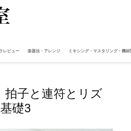
作
曲
トラレビュー
楽器法・アレンジ
ミキシング・マスタリング・機材
図
】拍子と連符とリズ
方基礎3
書