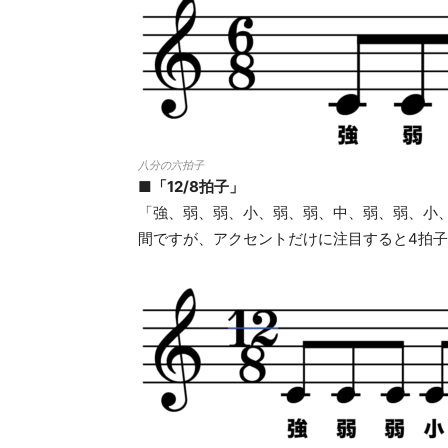
八分の六拍子
■「12/8拍子」
「強、弱、弱、小、弱、弱、中、弱、弱、小
間ですが、アクセントだけに注目すると4拍