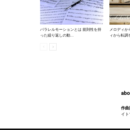
パラレルモーションとは 規則性を持
メロディか
った繰り返しの動...
ィから転調を
abo
作曲
イト