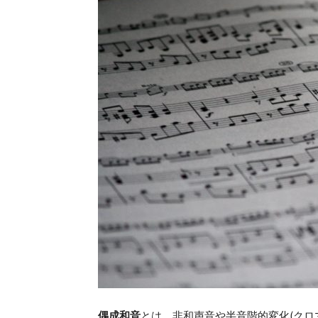
偶成和音
とは、非和声音や半音階的変化(クロ